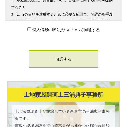
2 不動産の売買、賃貸借、仲介、管理等に関する情報を提供
すること
3 1、2の目的を達成するために必要な範囲で、契約の相手及
び売買・賃貸希望者、他の宅地建物取引業者、指定流通機構、
物件情報を書面又はインターネットで提供する者・団体・広告
個人情報の取り扱いについて同意する
会社、融資にかかわる金融機関、登記・評価等に関わる司法書
士・不動産鑑定士その他専門家、提携損害保険会社、不動産管
理業者、保証委託会社又はお客様の同意を得た第三者に対して
提供すること
なお、契約の相手方探索のために指定流通機構に対して物件情
報を提供する場合及び指定流通機構に登録されている物件につ
いてご契約されている場合には、個人情報等を次の通り利用致
します。
?契約が成立した場合には、その生年月日、成約価格等を指定
土地家屋調査士三浦典子事務所
流通機構に通知致します。
?指定流通機構は、物件情報及び成約情報(成約情報は、売主
土地家屋調査士が在籍している西尾市の三浦典子事務
様・買主様・貸主様・借主様の氏名を含まず、物件の概要・契
所です。
約年月日・成約価格などの情報で構成されています)を指定流通
豊富な現場経験を持つ資格者が迅速かつ正確な表題登