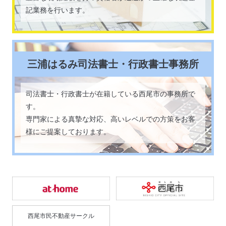
機構の会員たる宅地建物取引業者や公的な団体及び公的な目的
記業務を行います。
のために物件情報及び成約情報を利用する団体に電子データや
紙媒体で提供することなどの宅地建物取引業法に規定された指
定流通機構の業務のために利用致します。
①提供される情報は、氏名、住所、電話番、物件情報、成約情
三浦はるみ司法書士・行政書士事務所
報その他必要な項目です。
②提供は書面、電話、電子メール、インターネット、広告媒体
等の手段で行います。
司法書士・行政書士が在籍している西尾市の事務所で
③ご本心様からお申し付けがありましたら、提供は中止致しま
す。
す。
専門家による真摯な対応、高いレベルでの方策をお客
※専属専任媒介契約、専任媒介契約が締結された場合には、宅
様にご提案しております。
地建物取引業法に基づき、指定流通機構への登録及び成約情報
の通知が宅地建物取扱業者に義務付けられます。
4 上記の1及び2の役務、情報を提供するために郵便物、電
話、電子メール等により連絡すること
5 お客様からのお問わせに応じるため及び4の目的を達成する
ために必要に応じて保管すること
西尾市民不動産サークル
6 宅地見物取引業法49条に基づく帳簿として及びその資料と